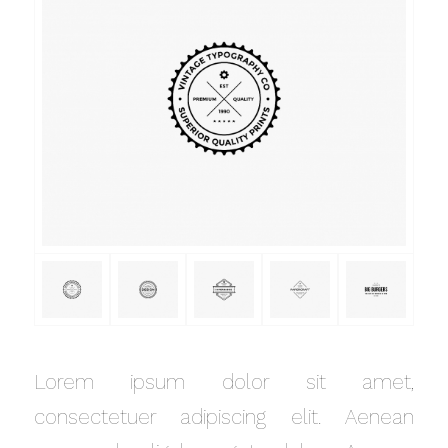
Lorem ipsum dolor sit amet,
consectetuer adipiscing elit. Aenean