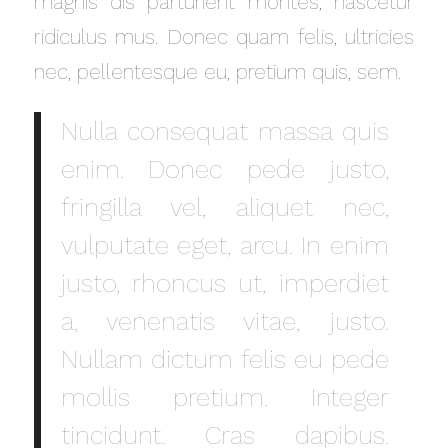
magnis dis parturient montes, nascetur
ridiculus mus. Donec quam felis, ultricies
nec, pellentesque eu, pretium quis, sem.
Nulla consequat massa quis
enim. Donec pede justo,
fringilla vel, aliquet nec,
vulputate eget, arcu. In enim
justo, rhoncus ut, imperdiet
a, venenatis vitae, justo.
Nullam dictum felis eu pede
mollis pretium. Integer
tincidunt. Cras dapibus.