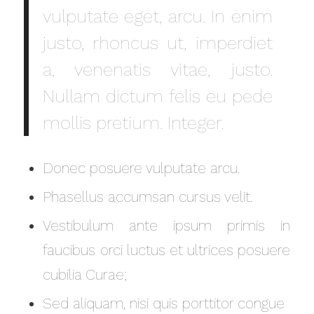
vulputate eget, arcu. In enim
justo, rhoncus ut, imperdiet
a, venenatis vitae, justo.
Nullam dictum felis eu pede
mollis pretium. Integer.
Donec posuere vulputate arcu.
Phasellus accumsan cursus velit.
Vestibulum ante ipsum primis in
faucibus orci luctus et ultrices posuere
cubilia Curae;
Sed aliquam, nisi quis porttitor congue