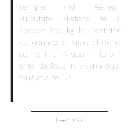
semper nisi. Aenean
vulputate eleifend tellus.
Aenean leo ligula, porttitor
eu, consequat vitae, eleifend
ac, enim. Aliquam lorem
ante, dapibus in, viverra quis,
feugiat a, tellus.
Leer más