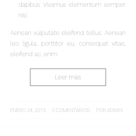
dapibus. Vivamus elementum semper
nisi.
Aenean vulputate eleifend tellus. Aenean
leo ligula, porttitor eu, consequat vitae,
eleifend ac, enim.
Leer más
/
/
ENERO 24, 2015
0 COMENTARIOS
POR
ADMIN