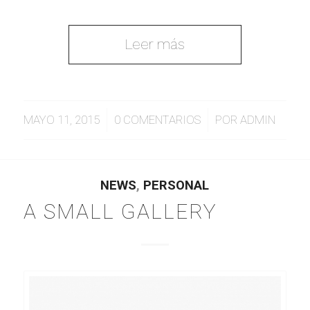
Leer más
/
/
MAYO 11, 2015
0 COMENTARIOS
POR
ADMIN
NEWS
,
PERSONAL
A SMALL GALLERY