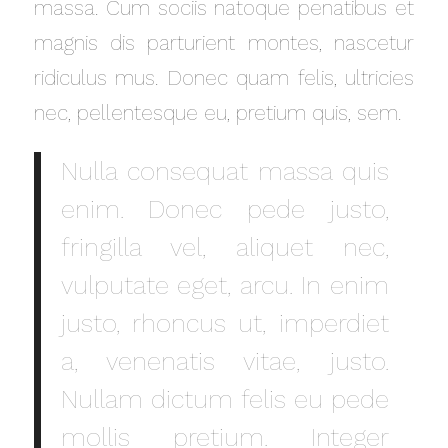
massa. Cum sociis natoque penatibus et
magnis dis parturient montes, nascetur
ridiculus mus. Donec quam felis, ultricies
nec, pellentesque eu, pretium quis, sem.
Nulla consequat massa quis
enim. Donec pede justo,
fringilla vel, aliquet nec,
vulputate eget, arcu. In enim
justo, rhoncus ut, imperdiet
a, venenatis vitae, justo.
Nullam dictum felis eu pede
mollis pretium. Integer