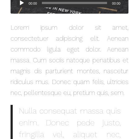
00:00
00:00
Lorem ipsum dolor sit amet,
consectetuer adipiscing elit. Aenean
commodo ligula eget dolor. Aenean
massa. Cum sociis natoque penatibus et
magnis dis parturient montes, nascetur
ridiculus mus. Donec quam felis, ultricies
nec, pellentesque eu, pretium quis, sem.
Nulla consequat massa quis
enim. Donec pede justo,
fringilla vel, aliquet nec,