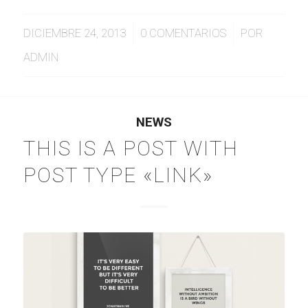
/
/
DICIEMBRE 24, 2013
0 COMENTARIOS
POR
ADMIN
NEWS
THIS IS A POST WITH
POST TYPE «LINK»