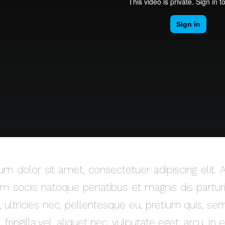
m dolor sit amet, consectetuer adipiscing elit
 sociis natoque penatibus et magnis dis partur
, ultricies nec, pellentesque eu, pretium quis, 
 fringilla vel, aliquet nec, vulputate eget, arcu. In