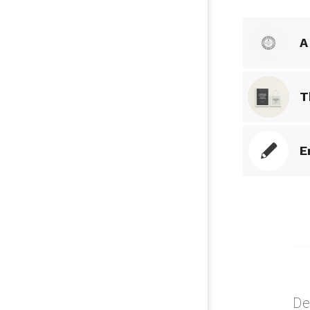
A
T
E
De