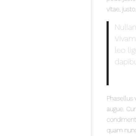
vitae, justo
Nulla
Vivam
leo li
dapibus
Phasellus v
augue. Cur
condiment
quam nunc,