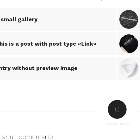
 small gallery
his is a post with post type «Link»
ntry without preview image
0
COMENTARIOS
jar un comentario