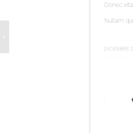
Donec vita
Nullam quis
This is a post with post
type «Link»
/
DICIEMBRE 2