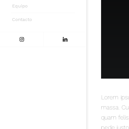
Equipo
Contacto
Lorem ipsu
massa. Cum
quam felis
pede justo,