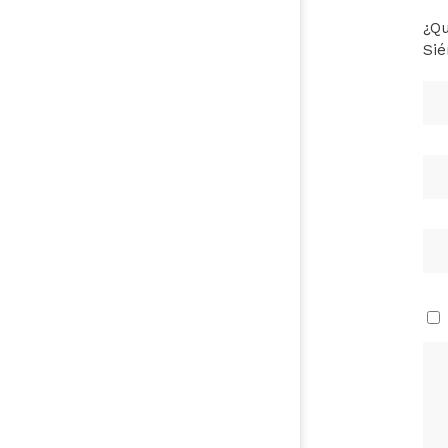
¿Qu
Sié