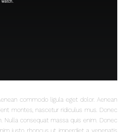
. Aenean commodo ligula eget dolor. Aenean
ient montes, nascetur ridiculus mus. Donec
sem. Nulla consequat massa quis enim. Donec
 enim justo, rhoncus ut, imperdiet a, venenatis