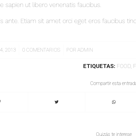
e sapien ut libero venenatis faucibus.
 ante. Etiam sit amet orci eget eros faucibus tinc
/
4, 2013
0 COMENTARIOS
POR
ADMIN
ETIQUETAS:
FOOD
,
Compartir esta entrad
Quizás te interese