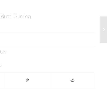
idunt. Duis leo.
En
FUN
a